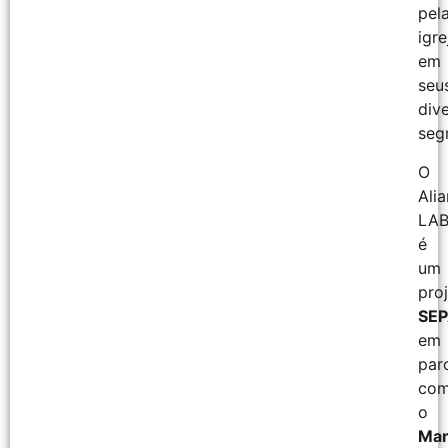
pel
igre
em
seu
div
seg
O
Ali
LA
é
um
pro
SEP
em
par
co
o
Mar