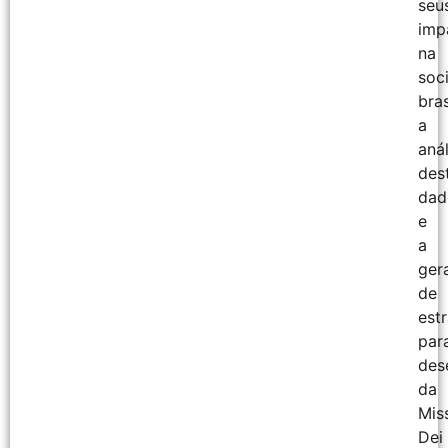
seu
imp
na
soc
bras
a
anál
des
dad
e
a
ger
de
est
par
des
da
Mis
Dei