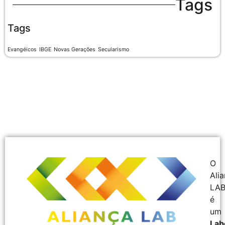
Tags
Tags
Evangéicos
IBGE
Novas Gerações
Secularismo
O
Ali
LA
é
um
Lab