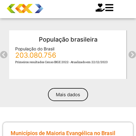
População brasileira
População do Brasil
E
203.080.756
Primeiros resultados Censo IBGE 2022- Atualizado em 22/12/2023
I
Mais dados
Municípios de Maioria Evangélica no Brasil