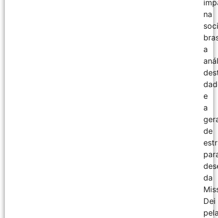
imp
na
soc
bras
a
anál
des
dad
e
a
ger
de
est
par
des
da
Mis
Dei
pel