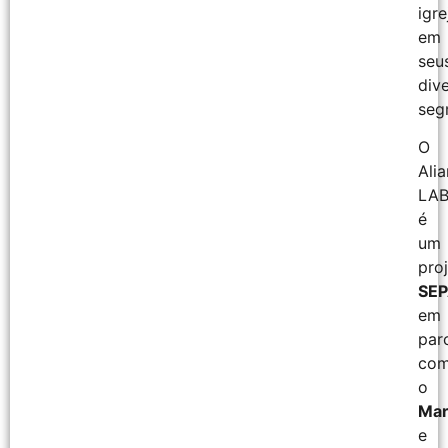
igre
em
seu
div
seg
O
Ali
LA
é
um
pro
SEP
em
par
co
o
Mar
e