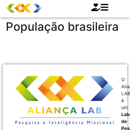
População brasileira
O
Ali
LA
é
um
Lab
de
Pes