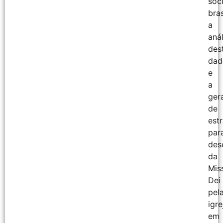
soc
bras
a
anál
des
dad
e
a
ger
de
est
par
des
da
Mis
Dei
pel
igre
em