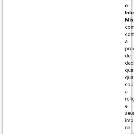
e
Inte
Mis
com
co
a
pro
de
dad
qual
qua
sob
a
reli
e
seu
imp
na