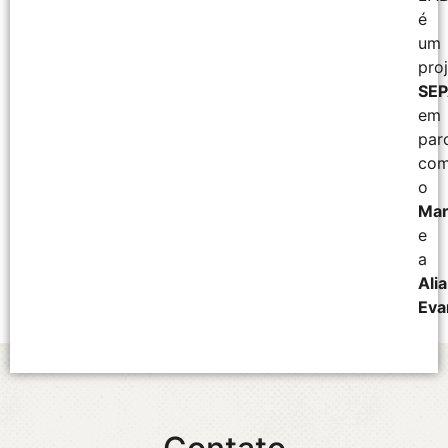
é
um
pro
SEP
em
par
co
o
Mar
e
a
Ali
Eva