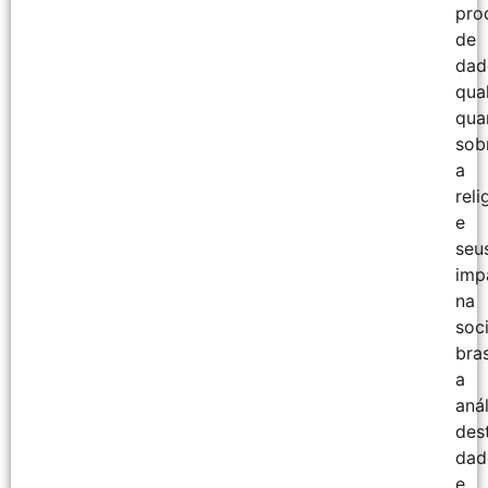
pro
de
dad
qual
qua
sob
a
reli
e
seu
imp
na
soc
bras
a
anál
des
dad
e